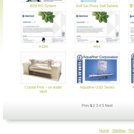
B2B RO System
Soft Sel Pluss Salt Tablets
愛
H104
H54
Crystal-Fine – uv water
Aquafine USD Series
steril
Prev
1
2
3
4
5
Next
Home
SiteMap
Pro